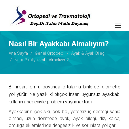
Togg
navig
Nasıl Bir Ayakkabı Almalıyım?
Ana Sayfa
Genel Ortopedi
Ayak & Ayak Bileği
Nasıl Bir Ayakkabı Almalıyım?
Bir insan, ömrü boyunca ortalama binlerce kilometre
yol yürür. Ne yazık ki birçok insan uygunsuz ayakkabı
kullanımı nedeniyle problem yaşamaktadır.
Ayakkabının çok sıkı, çok bol, yetersiz iç desteği sahip
olması, uzun dönmede ayak, ayak bileği, diz, kalça,
omurga eklemlerinde dengesizlik ve sorunlara yol çar.