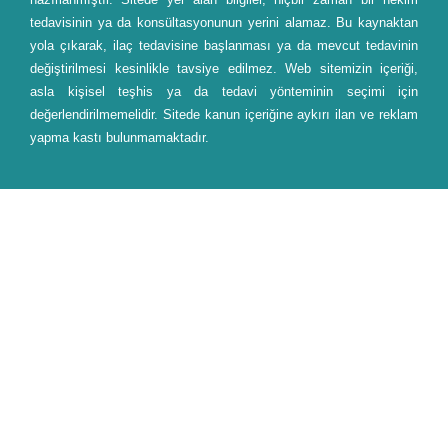
tedavisinin ya da konsültasyonunun yerini alamaz. Bu kaynaktan
yola çıkarak, ilaç tedavisine başlanması ya da mevcut tedavinin
değiştirilmesi kesinlikle tavsiye edilmez. Web sitemizin içeriği,
asla kişisel teşhis ya da tedavi yönteminin seçimi için
değerlendirilmemelidir. Sitede kanun içeriğine aykırı ilan ve reklam
yapma kastı bulunmamaktadır.