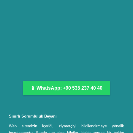
📱 WhatsApp: +90 535 237 40 40
Sınırlı Sorumluluk Beyanı
Web sitemizin içeriği, ziyaretçiyi bilgilendirmeye yönelik
hazırlanmıştır. Sitede yer alan bilgiler, hiçbir zaman bir hekim