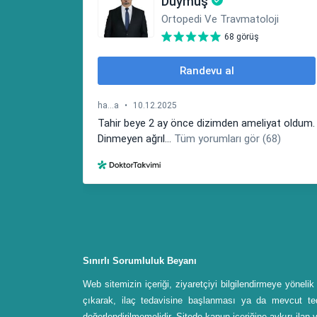
Sınırlı Sorumluluk Beyanı
Web sitemizin içeriği, ziyaretçiyi bilgilendirmeye yönel
çıkarak, ilaç tedavisine başlanması ya da mevcut teda
değerlendirilmemelidir. Sitede kanun içeriğine aykırı il