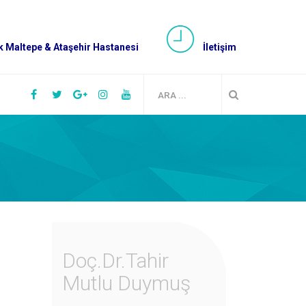
 Maltepe & Ataşehir Hastanesi
İletişim
Doç.Dr.Tahir
Mutlu Duymuş