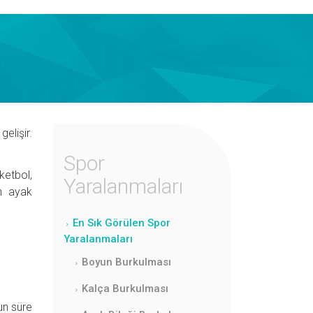
elişir.
Spor
ketbol,
Yaralanmaları
an ayak
En Sık Görülen Spor
Yaralanmaları
Boyun Burkulması
Kalça Burkulması
zun süre