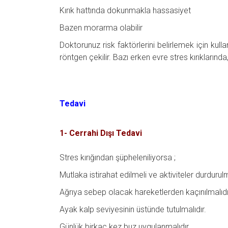
Kırık hattında dokunmakla hassasiyet
Bazen morarma olabilir
Doktorunuz risk faktörlerini belirlemek için kullan
röntgen çekilir. Bazı erken evre stres kırıklarında
Tedavi
1- Cerrahi Dışı Tedavi
Stres kırığından şüpheleniliyorsa ;
Mutlaka istirahat edilmeli ve aktiviteler durdurulm
Ağrıya sebep olacak hareketlerden kaçınılmalıdı
Ayak kalp seviyesinin üstünde tutulmalıdır.
Günlük birkaç kez buz uygulanmalıdır.