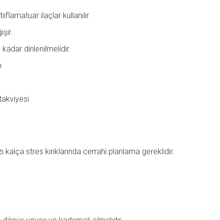
flamatuar ilaçlar kullanılır.
işir.
kadar dinlenilmelidir.
ı
takviyesi
kalça stres kırıklarında cerrahi planlama gereklidir.