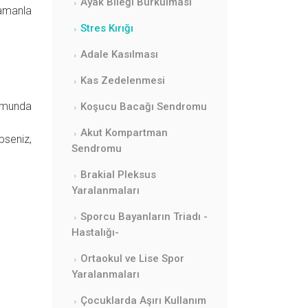
Ayak Bileği Burkulması
zamanla
Stres Kırığı
Adale Kasılması
Kas Zedelenmesi
rumunda
Koşucu Bacağı Sendromu
Akut Kompartman
pseniz,
Sendromu
Brakial Pleksus
Yaralanmaları
Sporcu Bayanların Triadı -
Hastalığı-
Ortaokul ve Lise Spor
Yaralanmaları
Çocuklarda Aşırı Kullanım