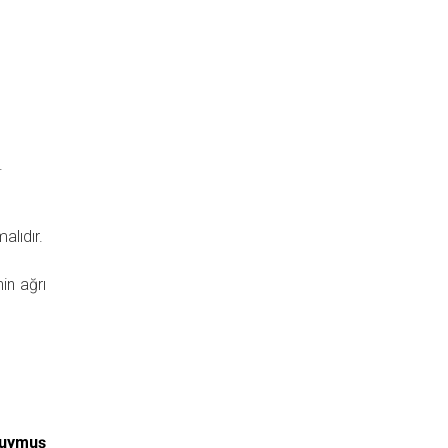
.
alıdır.
in ağrı
Duymuş