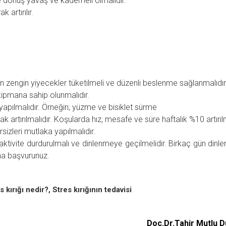
e dönüş yavaş ve kademeli olmalıdır.
 artırılır.
n zengin yiyecekler tüketilmeli ve düzenli beslenme sağlanmalıdır
ipmana sahip olunmalıdır.
lar yapılmalıdır. Örneğin; yüzme ve bisiklet sürme
 artırılmalıdır. Koşularda hız, mesafe ve süre haftalık %10 artırılm
zleri mutlaka yapılmalıdır.
tivite durdurulmalı ve dinlenmeye geçilmelidir. Birkaç gün dinlen
a başvurunuz.
s kırığı nedir?, Stres kırığının tedavisi
Doç.Dr.Tahir Mutlu 