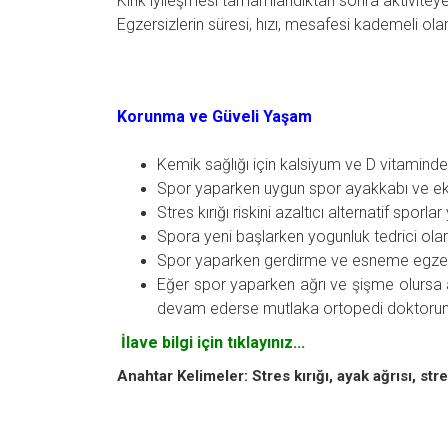
Kırık iyileşmesi tamamlandıktan sonra aktivitey
Egzersizlerin süresi, hızı, mesafesi kademeli olarak
Korunma ve Güveli Yaşam
Kemik sağlığı için kalsiyum ve D vitaminde
Spor yaparken uygun spor ayakkabı ve ek
Stres kırığı riskini azaltıcı alternatif spor
Spora yeni başlarken yogunluk tedrici olarak
Spor yaparken gerdirme ve esneme egzersi
Eğer spor yaparken ağrı ve şişme olursa ak
devam ederse mutlaka ortopedi doktorun
İlave bilgi için tıklayınız...
Anahtar Kelimeler: Stres kırığı, ayak ağrısı, stre