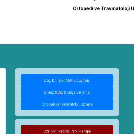
Ortopedi ve Travmatoloji 
Doç. Dr. Tahir Mutlu Duymuş
Omuz & Diz & Kalça Cerrahisi
Ortopedi ve Travmatoloji Uzmanı
Özel VM Medical Park Maltepe