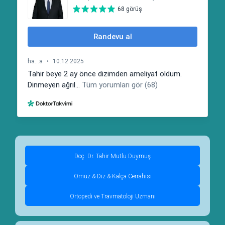
Doç. Dr. Tahir Mutlu Duymuş
Omuz & Diz & Kalça Cerrahisi
Ortopedi ve Travmatoloji Uzmanı