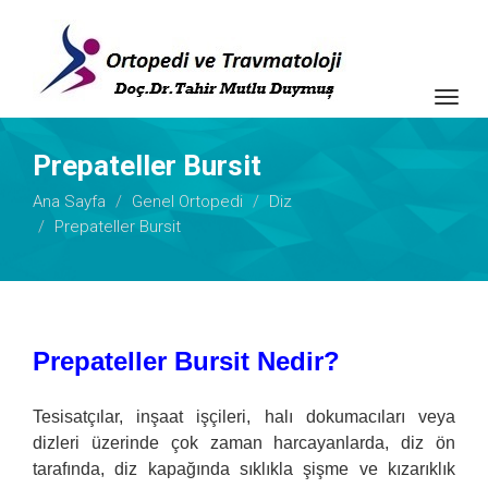
Togg
navig
Prepateller Bursit
Ana Sayfa
Genel Ortopedi
Diz
Prepateller Bursit
Prepateller Bursit Nedir?
Tesisatçılar, inşaat işçileri, halı dokumacıları veya
dizleri üzerinde çok zaman harcayanlarda, diz ön
tarafında, diz kapağında sıklıkla şişme ve kızarıklık