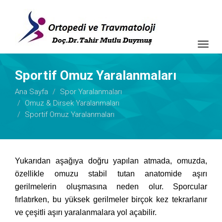
Togg
navig
Sportif Omuz Yaralanmaları
Ana Sayfa
Spor Yaralanmaları
Omuz & Dirsek Yaralanmaları
Sportif Omuz Yaralanmaları
Yukarıdan aşağıya doğru yapılan atmada, omuzda,
özellikle omuzu stabil tutan anatomide aşırı
gerilmelerin oluşmasına neden olur. Sporcular
fırlatırken, bu yüksek gerilmeler birçok kez tekrarlanır
ve çeşitli aşırı yaralanmalara yol açabilir.