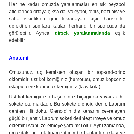
Her ne kadar omuzda yaralanmalar en sık beyzbol
atıcılarında ortaya çıksa da, voleybol, tenis, bazı pist ve
saha etkinlikleri gibi tekrarlayan, aşırı hareketler
gerektiren sporlara katılan herhangi bir sporcuda da
görülebilir. Ayrıca
dirsek yaralanmalarıda
eşlik
edebilir.
Anatomi
Omuzunuz, üç kemikten oluşan bir top-and-prinç
eklemidir: üst kol kemiğiniz (humerus), omuz kepçeniz
(skapula) ve köprücük kemiğiniz (klavikula).
Üst kol kemiğinizin başı, omuz bıçağında yuvarlak bir
sokete oturmaktadır. Bu sokete glenoid denir. Labrum
denilen lifli doku, Glenoid'in dış kenarını çevreleyen
güçlü bir janttır. Labrum soketi derinleştirmeye ve omuz
eklemini stabilize etmeye yardımcı olur. Aynı zamanda,
omuzdaki bir çok ligament için bir bağlantı noktası ve