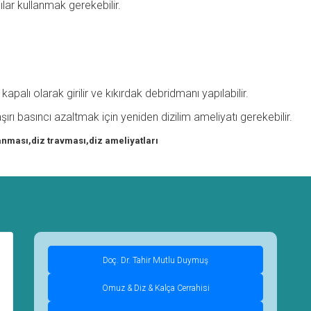
ılar kullanmak gerekebilir.
apalı olarak girilir ve kıkırdak debridmanı yapılabilir.
ırı basıncı azaltmak için yeniden dizilim ameliyatı gerekebilir.
anması,diz travması,diz ameliyatları
Doç. Dr. Tahir Mutlu Duymuş
Omuz & Diz & Kalça Cerrahisi