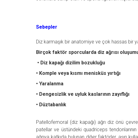
Sebepler
Diz karmaşık bir anatomiye ve çok hassas bir ya
Birçok faktör sporcularda diz ağrısı oluşumu
• Diz kapağı dizilim bozukluğu
• Komple veya kısmı menisküs yırtığı
• Yaralanma
• Dengesizlik ve uyluk kaslarının zayıflığı
• Düztabanlık
Patellofemoral (diz kapağı) ağrı diz önü çevre
patellar ve üstündeki quadriceps tendonlarının
ağrıya katkıda bulunan diğer faktörler, aşırı kul