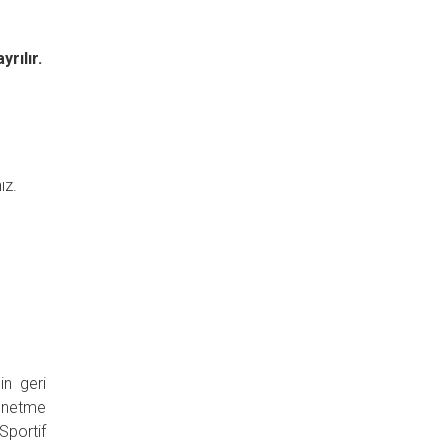
rılır.
ız.
in geri
esnetme
Sportif