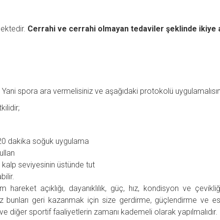
ektedir.
Cerrahi ve cerrahi olmayan tedaviler şeklinde ikiye ay
. Yani spora ara vermelisiniz ve aşağıdaki protokolü uygulamalısın
lidir;
 20 dakika soğuk uygulama
ullan
n kalp seviyesinin üstünde tut
ilir.
 hareket açıklığı, dayanıklılık, güç, hız, kondisyon ve çevikliğ
nuz bunları geri kazanmak için size gerdirme, güçlendirme ve 
e diğer sportif faaliyetlerin zamanı kademeli olarak yapılmalıdır. 