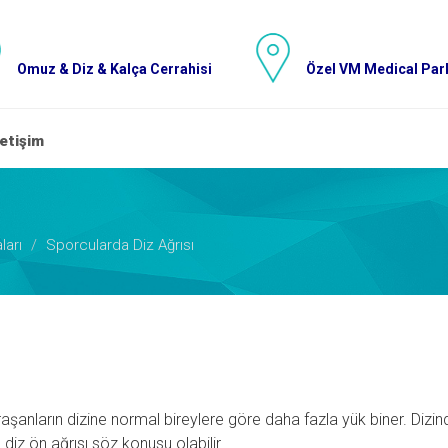
Omuz & Diz & Kalça Cerrahisi
Özel VM Medical Park
letişim
ları
Sporcularda Diz Ağrısı
ğraşanların dizine normal bireylere göre daha fazla yük biner. Dizin
 diz ön ağrısı söz konusu olabilir.