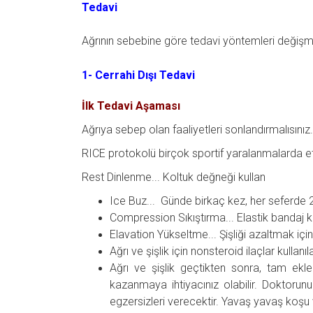
Tedavi
Ağrının sebebine göre tedavi yöntemleri değişm
1- Cerrahi Dışı Tedavi
İlk Tedavi Aşaması
Ağrıya sebep olan faaliyetleri sonlandırmalısınız
RICE protokolü birçok sportif yaralanmalarda etki
Rest Dinlenme... Koltuk değneği kullan
Ice Buz... Günde birkaç kez, her seferde
Compression Sıkıştırma... Elastik bandaj k
Elavation Yükseltme... Şişliği azaltmak içi
Ağrı ve şişlik için nonsteroid ilaçlar kullanılab
Ağrı ve şişlik geçtikten sonra, tam eklem
kazanmaya ihtiyacınız olabilir. Doktoru
egzersizleri verecektir. Yavaş yavaş koşu v