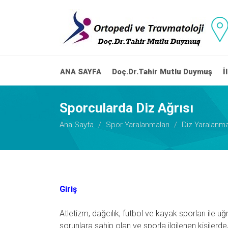
ANA SAYFA
Doç.Dr.Tahir Mutlu Duymuş
İ
Sporcularda Diz Ağrısı
Ana Sayfa
Spor Yaralanmaları
Diz Yaralanma
Giriş
Atletizm, dağcılık, futbol ve kayak sporları ile u
sorunlara sahip olan ve sporla ilgilenen kişilerde,