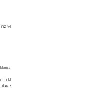
ınız ve
akkında
 farklı
k olarak