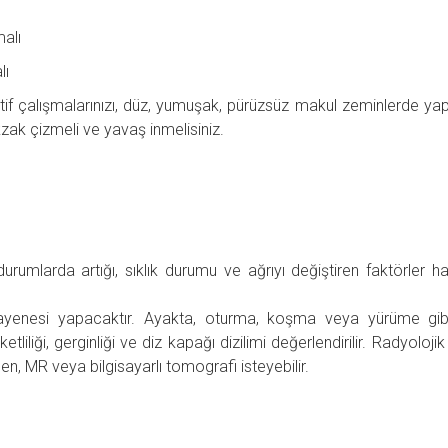
malı
lı
ortif çalışmalarınızı, düz, yumuşak, pürüzsüz makul zeminlerde yap
ak çizmeli ve yavaş inmelisiniz.
urumlarda artığı, sıklık durumu ve ağrıyı değiştiren faktörler h
ayenesi yapacaktır. Ayakta, oturma, koşma veya yürüme gibi
tliliği, gerginliği ve diz kapağı dizilimi değerlendirilir. Radyoloji
en, MR veya bilgisayarlı tomografi isteyebilir.