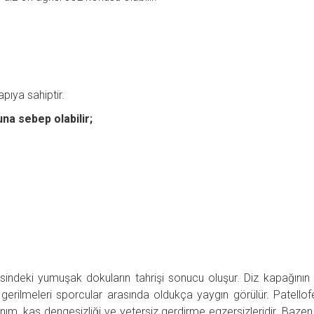
pıya sahiptir.
na sebep olabilir;
sindeki yumuşak dokuların tahrişi sonucu oluşur. Diz kapağının 
 gerilmeleri sporcular arasında oldukça yaygın görülür. Patello
lanım, kas dengesizliği ve yetersiz gerdirme egzersizleridir. Bazen 