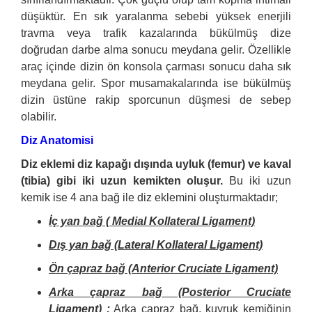
düşüktür. En sık yaralanma sebebi yüksek enerjili
travma veya trafik kazalarında bükülmüş dize
doğrudan darbe alma sonucu meydana gelir. Özellikle
araç içinde dizin ön konsola çarması sonucu daha sık
meydana gelir. Spor musamakalarında ise bükülmüş
dizin üstüne rakip sporcunun düşmesi de sebep
olabilir.
Diz Anatomisi
Diz eklemi diz kapağı dışında uyluk (femur) ve kaval
(tibia) gibi iki uzun kemikten oluşur.
Bu iki uzun
kemik ise 4 ana bağ ile diz eklemini oluşturmaktadır;
İç yan bağ ( Medial Kollateral Ligament)
Dış yan bağ (Lateral Kollateral Ligament)
Ön çapraz bağ (Anterior Cruciate Ligament)
Arka çapraz bağ (Posterior Cruciate
Ligament) :
Arka çapraz bağ, kuyruk kemiğinin