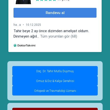
Doç. Dr. Tahir Mutlu Duymuş
Omuz & Diz & Kalça Cerrahisi
Ortopedi ve Travmatoloji Uzmanı