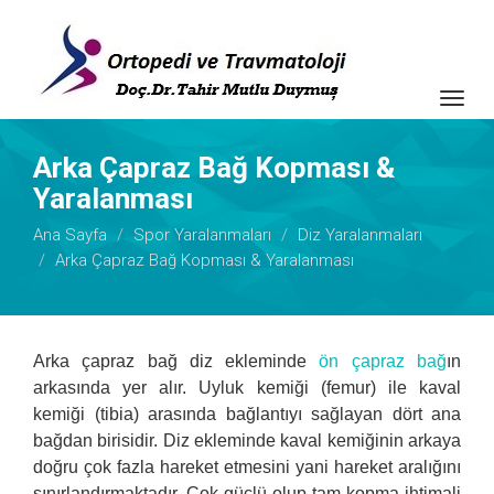
Togg
navig
Arka Çapraz Bağ Kopması &
Yaralanması
Ana Sayfa
Spor Yaralanmaları
Diz Yaralanmaları
Arka Çapraz Bağ Kopması & Yaralanması
Arka çapraz bağ diz ekleminde
ön çapraz bağ
ın
arkasında yer alır. Uyluk kemiği (femur) ile kaval
kemiği (tibia) arasında bağlantıyı sağlayan dört ana
bağdan birisidir. Diz ekleminde kaval kemiğinin arkaya
doğru çok fazla hareket etmesini yani hareket aralığını
sınırlandırmaktadır. Çok güçlü olup tam kopma ihtimali