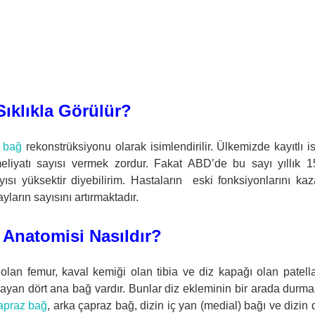
or?
ıklıkla Görülür?
 bağ
rekonstrüksiyonu olarak isimlendirilir. Ülkemizde kayıtlı ist
liyatı sayısı vermek zordur. Fakat ABD’de bu sayı yıllık 1
ısı yüksektir diyebilirim. Hastaların eski fonksiyonlarını k
ların sayısını artırmaktadır.
 Anatomisi Nasıldır?
lan femur, kaval kemiği olan tibia ve diz kapağı olan patella
layan dört ana bağ vardır. Bunlar diz ekleminin bir arada durma
apraz bağ
, arka çapraz bağ, dizin iç yan (medial) bağı ve dizin 