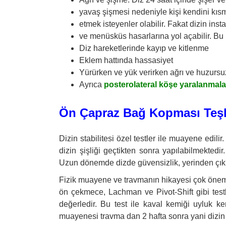
yavaş şişmesi nedeniyle kişi kendini kısm
etmek isteyenler olabilir. Fakat dizin ins
ve menüsküs hasarlarına yol açabilir. Bu 
Diz hareketlerinde kayıp ve kitlenme
Eklem hattında hassasiyet
Yürürken ve yük verirken ağrı ve huzursuzlu
Ayrıca
posterolateral köşe yaralanmala
Ön Çapraz Bağ Kopması Teşh
Dizin stabilitesi özel testler ile muayene edil
dizin şişliği geçtikten sonra yapılabilmektedir
Uzun dönemde dizde güvensizlik, yerinden çıkma
Fizik muayene ve travmanın hikayesi çok önemlidir
ön çekmece, Lachman ve Pivot-Shift gibi testle
değerledir. Bu test ile kaval kemiği uyluk k
muayenesi travma dan 2 hafta sonra yani dizin şi