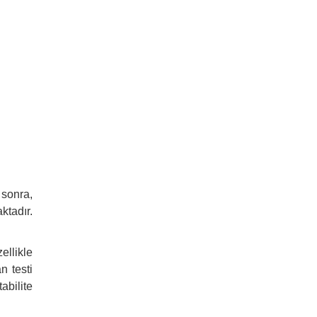
 sonra,
ktadır.
ellikle
n testi
abilite