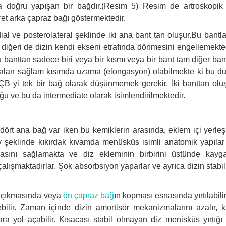
a doğru yapışan bir bağdır.(Resim 5) Resim de artroskopik 
ret arka çapraz bağı göstermektedir.
 ve posterolateral şeklinde iki ana bant tan oluşur.Bu bantlar
 diğeri de dizin kendi ekseni etrafında dönmesini engellemekte
 banttan sadece biri veya bir kısmı veya bir bant tam diğer ban
eri kalan sağlam kısımda uzama (elongasyon) olabilmekte ki bu 
 ÖÇB yi tek bir bağ olarak düşünmemek gerekir. İki banttan ol
ğu ve bu da intermediate olarak isimlendirilmektedir.
dört ana bağ var iken bu kemiklerin arasında, eklem içi yerleşi
ay şeklinde kıkırdak kıvamda menüsküs isimli anatomik yapılar 
sını sağlamakta ve diz ekleminin birbirini üstünde kaygan
çalışmaktadırlar. Şok absorbsiyon yaparlar ve ayrıca dizin stabil
r çıkmasında veya
ön çapraz bağ
ın kopması esnasında yırtılabilir
ilir. Zaman içinde dizin amortisör mekanizmalarını azalır, k
ara yol açabilir. Kısacası stabil olmayan diz menisküs yırtığ