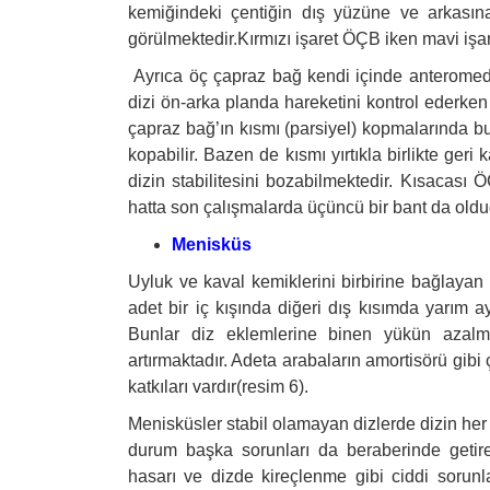
kemiğindeki çentiğin dış yüzüne ve arkasın
görülmektedir.Kırmızı işaret ÖÇB iken mavi işa
Ayrıca öç çapraz bağ kendi içinde anteromedial
dizi ön-arka planda hareketini kontrol ederken
çapraz bağ’ın kısmı (parsiyel) kopmalarında bu
kopabilir. Bazen de kısmı yırtıkla birlikte g
dizin stabilitesini bozabilmektedir. Kısacası
hatta son çalışmalarda üçüncü bir bant da oldu
Menisküs
Uyluk ve kaval kemiklerini birbirine bağlayan 
adet bir iç kışında diğeri dış kısımda yarım 
Bunlar diz eklemlerine binen yükün azalma
artırmaktadır. Adeta arabaların amortisörü gibi 
katkıları vardır(resim 6).
Menisküsler stabil olamayan dizlerde dizin he
durum başka sorunları da beraberinde getireb
hasarı ve dizde kireçlenme gibi ciddi sorunl