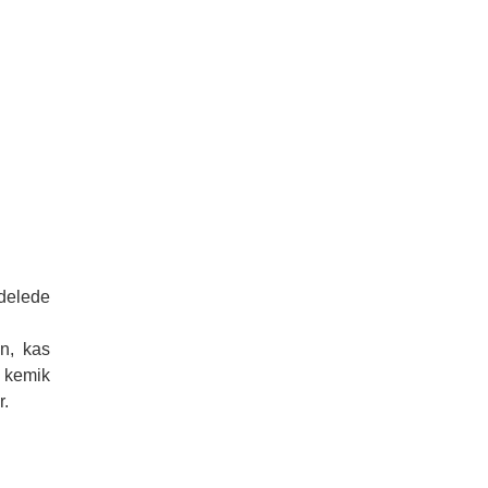
delede
on, kas
r kemik
r.