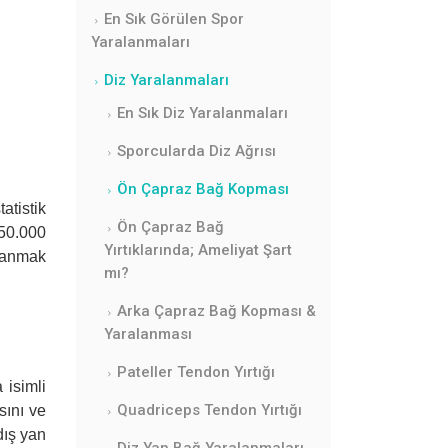
En Sık Görülen Spor
Yaralanmaları
Diz Yaralanmaları
En Sık Diz Yaralanmaları
Sporcularda Diz Ağrısı
Ön Çapraz Bağ Kopması
atistik
Ön Çapraz Bağ
50.000
Yırtıklarında; Ameliyat Şart
azanmak
mı?
Arka Çapraz Bağ Kopması &
Yaralanması
Pateller Tendon Yırtığı
 isimli
Quadriceps Tendon Yırtığı
sını ve
dış yan
Diz Yan Bağ Yaralanmaları