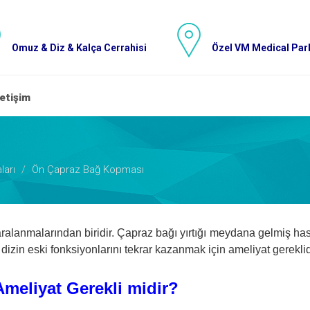
Omuz & Diz & Kalça Cerrahisi
Özel VM Medical Park
letişim
ları
Ön Çapraz Bağ Kopması
alanmalarından biridir. Çapraz bağı yırtığı meydana gelmiş has
zin eski fonksiyonlarını tekrar kazanmak için ameliyat gereklid
Ameliyat Gerekli midir?