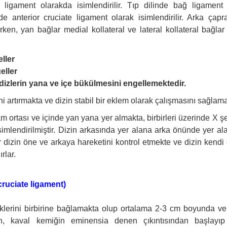
al ligament olarakda isimlendirilir. Tıp dilinde bağ ligament
de anterior cruciate ligament olarak isimlendirilir. Arka çap
irken, yan bağlar medial kollateral ve lateral kollateral bağlar
ller
eller
 dizlerin yana ve içe bükülmesini engellemektedir.
i artırmakta ve dizin stabil bir eklem olarak çalışmasını sağlama
m ortası ve içinde yan yana yer almakta, birbirleri üzerinde X ş
simlendirilmiştir. Dizin arkasında yer alana arka önünde yer al
 dizin öne ve arkaya hareketini kontrol etmekte ve dizin kendi
rlar.
ruciate ligament)
klerini birbirine bağlamakta olup ortalama 2-3 cm boyunda 
yan, kaval kemiğin eminensia denen çıkıntısından başlayıp