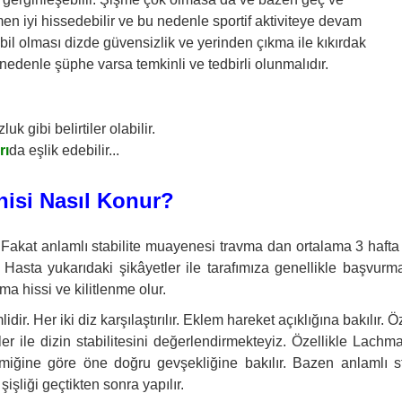
en iyi hissedebilir ve bu nedenle sportif aktiviteye devam
tabil olması dizde güvensizlik ve yerinden çıkma ile kıkırdak
nedenle şüphe varsa temkinli ve tedbirli olunmalıdır.
k gibi belirtiler olabilir.
rı
da eşlik edebilir...
isi Nasıl Konur?
ir. Fakat anlamlı stabilite muayenesi travma dan ortalama 3 hafta
. Hasta yukarıdaki şikâyetler ile tarafımıza genellikle başvurma
 hissi ve kilitlenme olur.
. Her iki diz karşılaştırılır. Eklem hareket açıklığına bakılır. Öz
r ile dizin stabilitesini değerlendirmekteyiz. Özellikle Lachma
emiğine göre öne doğru gevşekliğine bakılır. Bazen anlamlı st
şliği geçtikten sonra yapılır.