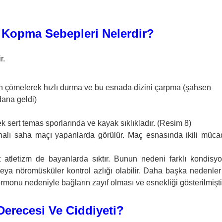
 Kopma Sebepleri Nelerdir?
r.
en çömelerek hızlı durma ve bu esnada dizini çarpma (şahsen
ana geldi)
rek sert temas sporlarında ve kayak sıklıkladır. (Resim 8)
halı saha maçı yapanlarda görülür. Maç esnasında ikili müca
t atletizm de bayanlarda sıktır. Bunun nedeni farklı kondisy
 veya nöromüsküler kontrol azlığı olabilir. Daha başka nedenle
hormonu nedeniyle bağların zayıf olması ve esnekliği gösterilmişti
erecesi Ve Ciddiyeti?