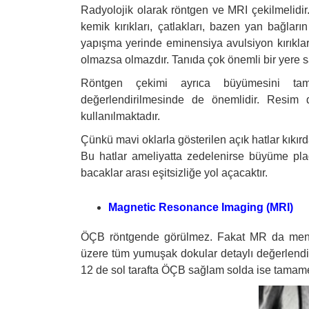
Radyolojik olarak röntgen ve MRI çekilmelid
kemik kırıkları, çatlakları, bazen yan bağla
yapışma yerinde eminensiya avulsiyon kırıkların
olmazsa olmazdır. Tanıda çok önemli bir yere sa
Röntgen çekimi ayrıca büyümesini ta
değerlendirilmesinde de önemlidir. Resim d
kullanılmaktadır.
Çünkü mavi oklarla gösterilen açık hatlar kıkı
Bu hatlar ameliyatta zedelenirse büyüme pla
bacaklar arası eşitsizliğe yol açacaktır.
Magnetic Resonance Imaging (MRI)
ÖÇB röntgende görülmez. Fakat MR da menisk
üzere tüm yumuşak dokular detaylı değerlendiri
12 de sol tarafta ÖÇB sağlam solda ise tamam