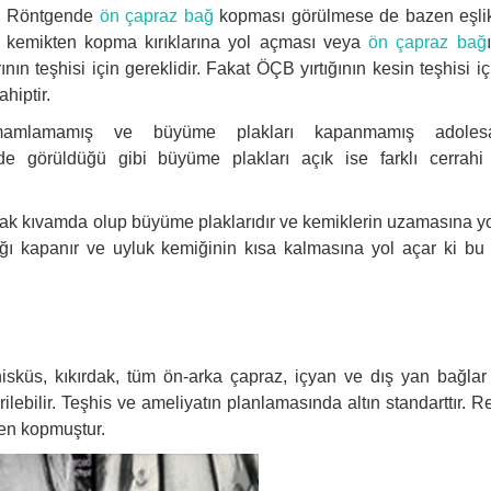
ir. Röntgende
ön çapraz bağ
kopması görülmese de bazen eşli
rın kemikten kopma kırıklarına yol açması veya
ön çapraz bağ
ın teşhisi için gereklidir. Fakat ÖÇB yırtığının kesin teşhisi i
hiptir.
mamlamamış ve büyüme plakları kapanmamış adolesan
e görüldüğü gibi büyüme plakları açık ise farklı cerrahi 
rdak kıvamda olup büyüme plaklarıdır ve kemiklerin uzamasına yo
ğı kapanır ve uyluk kemiğinin kısa kalmasına yol açar ki b
üs, kıkırdak, tüm ön-arka çapraz, içyan ve dış yan bağlar
lebilir. Teşhis ve ameliyatın planlamasında altın standarttır. 
en kopmuştur.