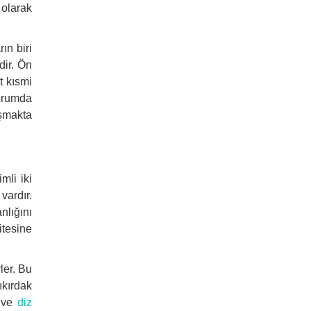
olarak
ın biri
dir. Ön
t kısmi
durumda
uşmakta
mli iki
vardır.
lığını
itesine
ler. Bu
ıkırdak
ı ve
diz