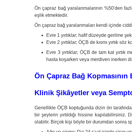
Ön çapraz bağ yaralanmalarının %50'den fazla
eşlik etmektedir.
Ön çapraz bağ yaralanmaları kendi içinde ciddiy
Evre 1 yırtıklar; hafif düzeyde gerilme şekl
Evre 2 yırtıklar; ÖÇB de kısmı yırtık söz ko
Evre 3 yırtıklar; ÖÇB de tam kat yırtık m
hasta koşarken veya merdiven inerken dizi
Ön Çapraz Bağ Kopmasının Beli
Klinik Şikâyetler veya Sempt
Genellikle ÖÇB koptuğunda dizin ön tarafından
bir şeylerin yırtıldığı hissine kapılabilirsiniz
olabilir. Birçok kişi böyle bir durumdan sonra 
Ağrı ve şişme: Diz 24 saat içinde şişer v