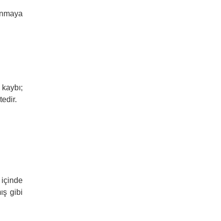
lanmaya
 kaybı;
edir.
 içinde
ış gibi