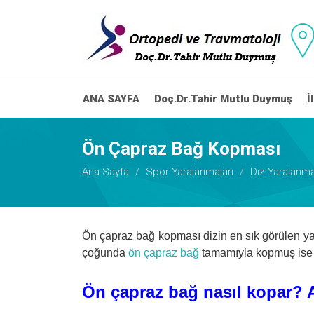
ANA SAYFA
Doç.Dr.Tahir Mutlu Duymuş
İ
Ön Çapraz Bağ Kopması
Ana Sayfa
Spor Yaralanmaları
Diz Yaralanma
Ön çapraz bağ kopması dizin en sık görülen yar
çoğunda
ön çapraz bağ
tamamıyla kopmuş ise di
Ön çapraz bağ nasıl kopar? 