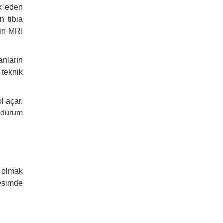
k eden
ın tibia
çin MRI
ların
teknik
l açar.
u durum
 olmak
Resimde