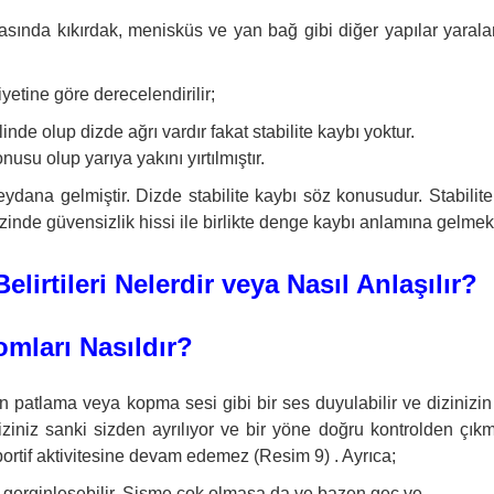
sında kıkırdak, menisküs ve yan bağ gibi diğer yapılar yara
etine göre derecelendirilir;
inde olup dizde ağrı vardır fakat stabilite kaybı yoktur.
nusu olup yarıya yakını yırtılmıştır.
eydana gelmiştir. Dizde stabilite kaybı söz konusudur. Stabilite
nde güvensizlik hissi ile birlikte denge kaybı anlamına gelmekt
rtileri Nelerdir veya Nasıl Anlaşılır?
omları Nasıldır?
 patlama veya kopma sesi gibi bir ses duyulabilir ve dizinizin
. Diziniz sanki sizden ayrılıyor ve bir yöne doğru kontrolden çıkm
sportif aktivitesine devam edemez (Resim 9) . Ayrıca;
e gerginleşebilir. Şişme çok olmasa da ve bazen geç ve