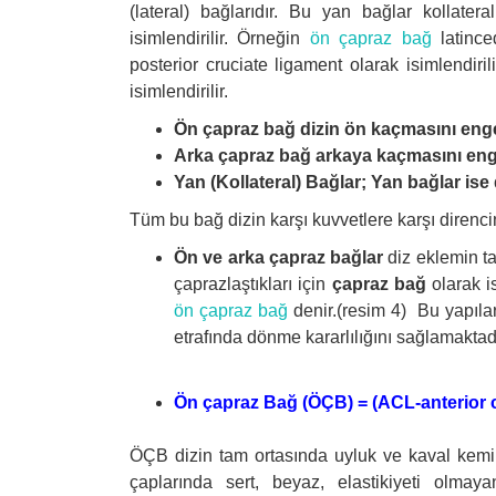
(lateral) bağlarıdır. Bu yan bağlar kollater
isimlendirilir. Örneğin
ön çapraz bağ
latince
posterior cruciate ligament olarak isimlendiril
isimlendirilir.
Ön çapraz bağ dizin ön kaçmasını enge
Arka çapraz bağ arkaya kaçmasını eng
Yan (Kollateral) Bağlar; Yan bağlar ise
Tüm bu bağ dizin karşı kuvvetlere karşı direncin
Ön ve arka çapraz bağlar
diz eklemin ta
çaprazlaştıkları için
çapraz bağ
olarak i
ön çapraz bağ
denir.(resim 4) Bu yapılar
etrafında dönme kararlılığını sağlamaktadı
Ön çapraz Bağ (ÖÇB) = (ACL-anterior c
ÖÇB dizin tam ortasında uyluk ve kaval kemi
çaplarında sert, beyaz, elastikiyeti olma