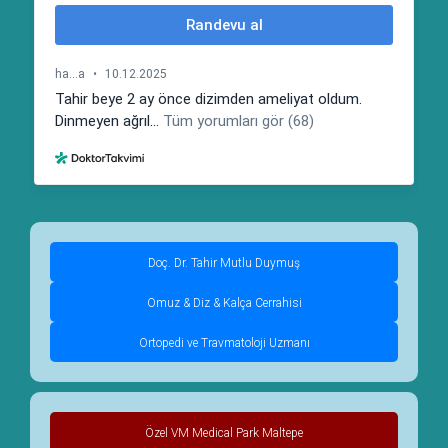
Doç. Dr. Tahir Mutlu Duymuş
Omuz & Diz & Kalça Cerrahisi
Ortopedi ve Travmatoloji Uzmanı
Özel VM Medical Park Maltepe