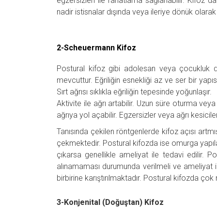
egzersizleri ile rahatlama sağlanabilir. Kifoz
nadir istisnalar dışında veya ileriye dönük ola
2-Scheuermann Kifoz
Postural kifoz gibi adolesan veya çocukluk d
mevcuttur. Eğriliğin esnekliği az ve ser bir yapı
Sırt ağrısı sıklıkla eğriliğin tepesinde yoğunlaşır.
Aktivite ile ağrı artabilir. Uzun süre oturma ve
ağrıya yol açabilir. Egzersizler veya ağrı kesicile
Tanısında çekilen röntgenlerde kifoz açısı artm
çekmektedir. Postural kifozda ise omurga yapıl
çıkarsa genellikle ameliyat ile tedavi edilir. P
alınamaması durumunda verilmeli ve ameliyat iç
birbirine karıştırılmaktadır. Postural kifozda çok
3-Konjenital (Doğuştan) Kifoz