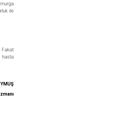
 omurga
luk ile
. Fakat
e hasta
DUYMUŞ
Uzmanı