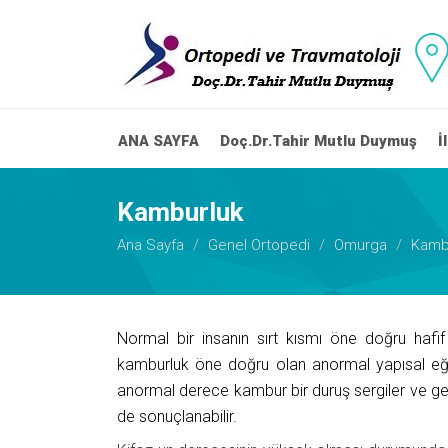
ANA SAYFA
Doç.Dr.Tahir Mutlu Duymuş
İ
Kamburluk
Ana Sayfa
Genel Ortopedi
Omurga
Kamb
Normal bir insanın sırt kısmı öne doğru hafif e
kamburluk öne doğru olan anormal yapısal eğr
anormal derece kambur bir duruş sergiler ve genel
de sonuçlanabilir.