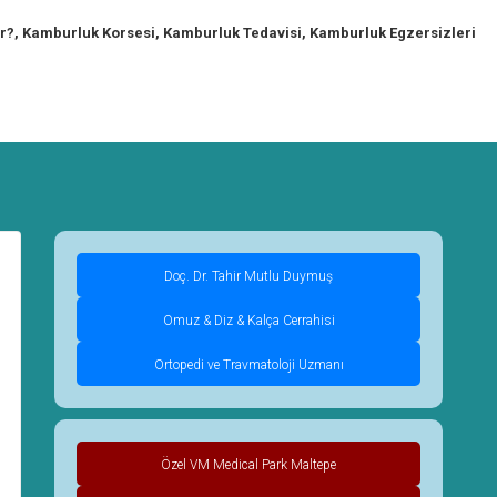
r?, Kamburluk Korsesi, Kamburluk Tedavisi, Kamburluk Egzersizleri
Doç. Dr. Tahir Mutlu Duymuş
Omuz & Diz & Kalça Cerrahisi
Ortopedi ve Travmatoloji Uzmanı
Özel VM Medical Park Maltepe