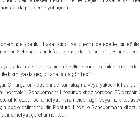
 da ciddi düzelme beklenmesi muhtemel değildir. Fakat erişkin 
rak hastalarda probleme yol açmaz.
öneminde görülür. Fakat ciddi ve önemli derecede bir eğrilik
sı vardır. Scheuermann kifozu genellikle üst sırt bölgesini etkileme
ya ayakta kalma sırtın ortasında özellikle kanat kemikleri arasında
r ile kısmı ya da geçici rahatlama görülebilir.
ıştır. Omurga ön köşelerinde kamalaşma veya yükseklik kayıpları 
arı normaldir. Scheuermann kifozunda kifoz derecesi 70 derenin 
ostural kifozda ise ameliyat kararı ciddi ağrı veya fizik tedaviy
in acele edilmemelidir. Postural kifoz ile Scheuermann kifozu 
 nadir ameliyat gerektirmektedir.