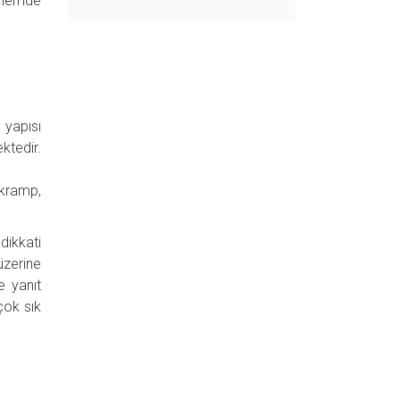
dönemde
 yapısı
ktedir.
 kramp,
dikkati
üzerine
e yanıt
çok sık