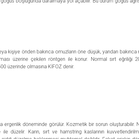
 göğüs boşluğunda daralmaya yol açabilir. Bu durum göğüs ağrı
 veya kişiye önden bakınca omuzların öne düşük, yandan bakınca
lması üzerine çekilen röntgen ile konur. Normal sırt eğriliği 
 500 üzerinde olmasına KİFOZ denir.
arda ergenlik döneminde görülür. Kozmetik bir sorun oluşturabilir. 
ile düzelir. Karın, sırt ve hamstring kaslarının kuvvetlendiril