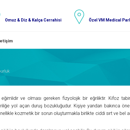
Omuz & Diz & Kalça Cerrahisi
Özel VM Medical Park
letişim
urluk
ğimlidir ve olması gereken fizyolojik bir eğriliktir. Kifoz tabi
iliğe yol açan duruş bozukluğudur. Kişiye yandan bakınca ön
likle kozmetik bir sorun oluşturmakla birlikte ciddi sırt ve bel ağr