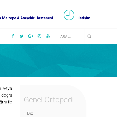
 Maltepe & Ataşehir Hastanesi
İletişim
ri veya
e doğru
Genel Ortopedi
ısı ile
Diz