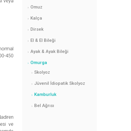
sı veya
Omuz
Kalça
Dirsek
El & El Bileği
 normal
Ayak & Ayak Bileği
200-450
Omurga
Skolyoz
Jüvenil İdiopatik Skolyoz
Kamburluk
Bel Ağrısı
Nadiren
mesi ve