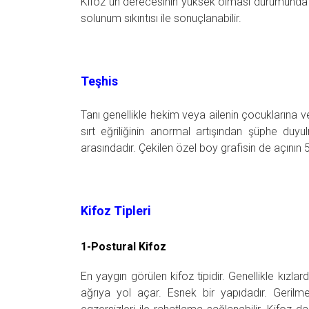
Kifoz un derecesinin yüksek olması durumunda
solunum sıkıntısı ile sonuçlanabilir.
Teşhis
Tanı genellikle hekim veya ailenin çocuklarına
sırt eğriliğinin anormal artışından şüphe duyu
arasındadır. Çekilen özel boy grafisin de açının
Kifoz Tipleri
1-Postural Kifoz
En yaygın görülen kifoz tipidir. Genellikle kızl
ağrıya yol açar. Esnek bir yapıdadır. Gerilme 